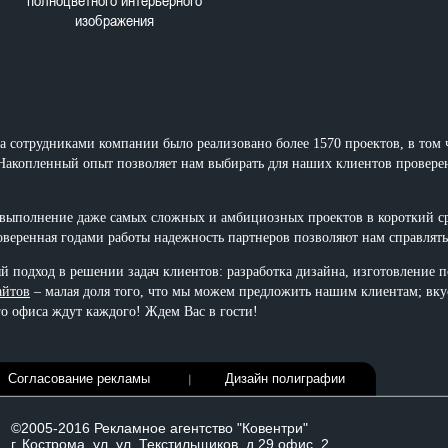
полноцветного интерьерного
изображения
ва сотрудниками компании было реализовано более 1570 проектов, в том 
Накопленный опыт позволяет нам выбирать для наших клиентов провер
 выполнение даже самых сложных и амбициозных проектов в короткий 
веренная годами работы надежность партнеров позволяют нам справлятьс
 подход в решении задач клиентов: разработка дизайна, изготовление 
айтов
– малая доля того, что мы можем предложить нашим клиентам; вкус
о офиса ждут каждого! Ждем Вас в гости!
Согласование рекламы
Дизайн полиграфии
©2005-2016 Рекламное агентство "Ковентри"
г. Кострома, ул. ул. Текстильщиков, д.29 офис. 2