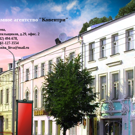
мное агентство
"Ковентри"
ома,
тильщиков, д.29, офис. 2
42) 494-678,
61-127-3554
anna_litva@mail.ru